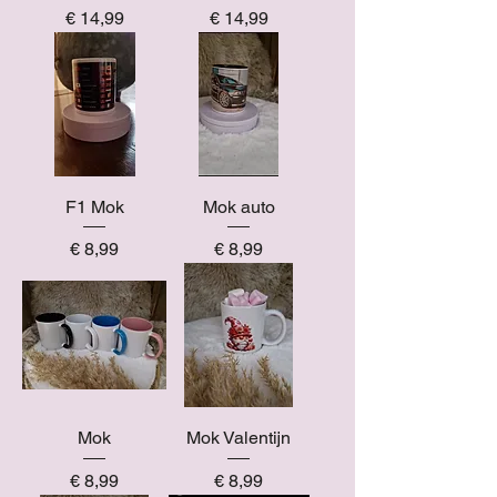
Prijs
Prijs
€ 14,99
€ 14,99
F1 Mok
Mok auto
Prijs
Prijs
€ 8,99
€ 8,99
Mok
Mok Valentijn
Prijs
Prijs
€ 8,99
€ 8,99