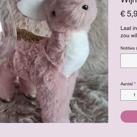
€ 5,
Laat i
zou wil
Notities 
Aantal
*