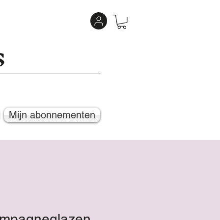
s
Mijn abonnementen
mpagneglazen