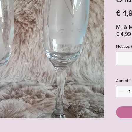
€ 4,
Mr & 
€ 4,99
Notities 
Aantal
*