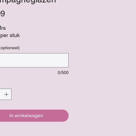
Prijs
99
Mrs
 per stuk
(optioneel)
0/500
In winkelwagen