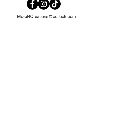
Mo-oRCreations@outlook.com
06-27369700
06-19971985
IJmuiden
Zastrzeżenie
Regulamin
Oświadczenie o ochronie prywatności
©2023 by Mo-oR Creations. Dumnie wykonane z
Wix.com
Polityka wysyłki i zwrotów