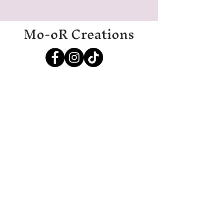
Mo-oR Creations
Mo-oRCreations@outlook.com
06-27369700
06-19971985
IJmuiden
Zastrzeżenie
Regulamin
Oświadczenie o ochronie prywatności