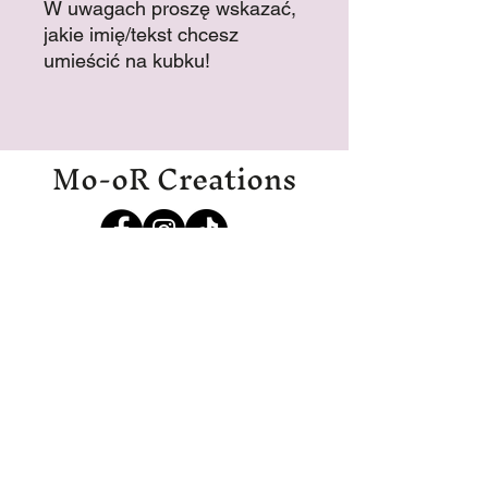
W uwagach proszę wskazać,
jakie imię/tekst chcesz
umieścić na kubku!
Mo-oR Creations
Mo-oRCreations@outlook.com
06-27369700
06-19971985
IJmuiden
Zastrzeżenie