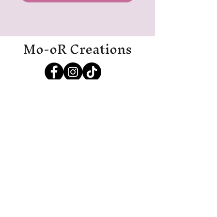
Mo-oR Creations
Mo-oRCreations@outlook.com
06-27369700
06-19971985
IJmuiden
Disclaimer
Algemene voorwaarden