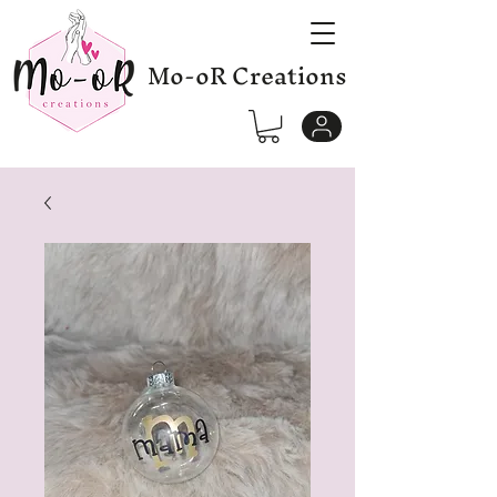
Mo-oR Creations