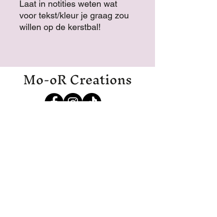
Laat in notities weten wat
voor tekst/kleur je graag zou
willen op de kerstbal!
Mo-oR Creations
Mo-oRCreations@outlook.com
06-27369700
06-19971985
IJmuiden
Disclaimer