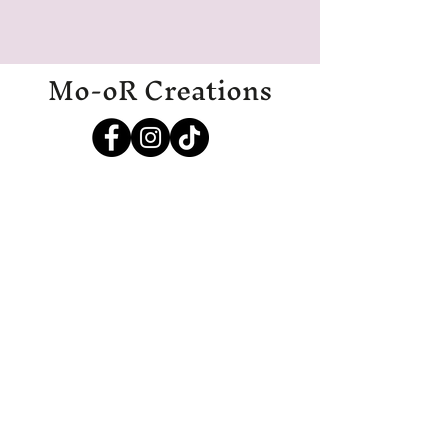
9x9 cm
Mo-oR Creations
Mo-oRCreations@outlook.com
06-27369700
06-19971985
IJmuiden
Disclaimer
Algemene voorwaarden
Privacyverklaring