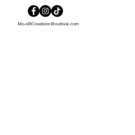
Mo-oRCreations@outlook.com
06-27369700
06-19971985
IJmuiden
Disclaimer
Algemene voorwaarden
Privacyverklaring
©2023 by Mo-oR Creations. Met trots gemaakt met
Wix.com
Verzend en retourbeleid