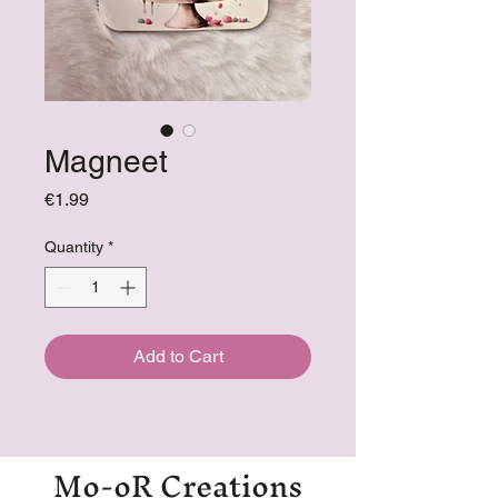
Magneet
Price
€1.99
Quantity
*
Add to Cart
Mo-oR Creations