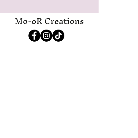
Mo-oR Creations
Mo-oRCreations@outlook.com
06-27369700
06-19971985
IJmuiden
Disclaimer
Algemene voorwaarden
Privacyverklaring