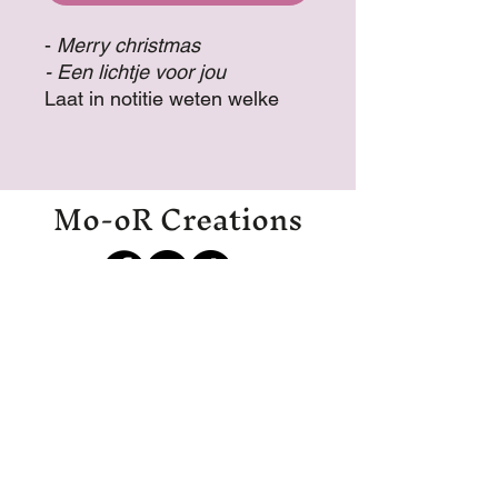
-
Merry christmas
- Een lichtje voor jou
Laat in notitie weten welke
tekst je graag op de kaars
zou willen en welke kleur
houder!
Mo-oR Creations
€ 4,99 per stuk
Mo-oRCreations@outlook.com
06-27369700
06-19971985
IJmuiden
Disclaimer