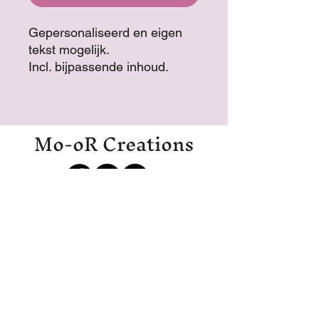
Gepersonaliseerd en eigen
tekst mogelijk.
Incl. bijpassende inhoud.
Laat in notities weten hoe we
deze mogen maken voor u!
Mo-oR Creations
Mo-oRCreations@outlook.com
06-27369700
06-19971985
IJmuiden